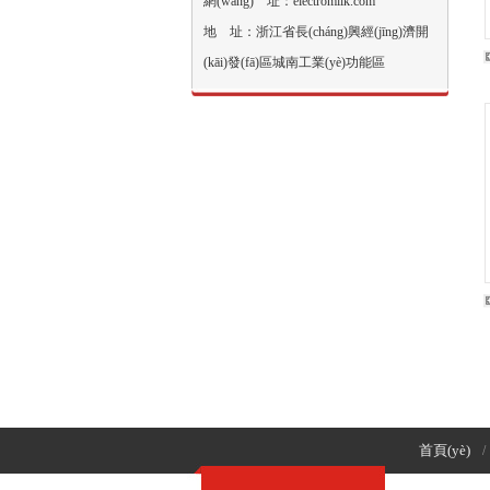
網(wǎng) 址：electromilk.com
地 址：浙江省長(cháng)興經(jīng)濟開
(kāi)發(fā)區城南工業(yè)功能區
首頁(yè)