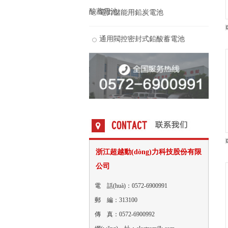
酸蓄電池
電力儲能用鉛炭電池
通用閥控密封式鉛酸蓄電池
浙江超越動(dòng)力科技股份有限
公司
電 話(huà)：0572-6900991
郵 編：313100
傳 真：0572-6900992