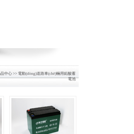
n)品中心 >>
電動(dòng)道路車(chē)輛用鉛酸蓄
電池