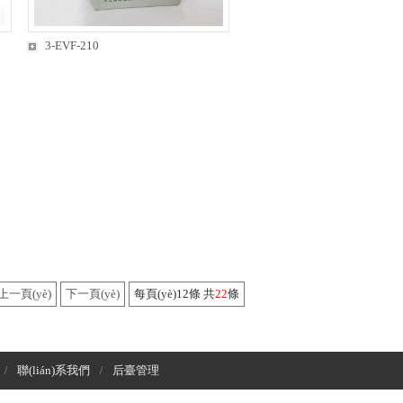
3-EVF-210
上一頁(yè)
下一頁(yè)
每頁(yè)12條 共
22
條
聯(lián)系我們
后臺管理
/
/