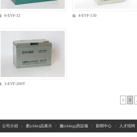
6-EVF-32
4-EVF-150
3-EVF-200T
1
2
公司介紹
產(chǎn)品展示
廠(chǎng)房設備
新聞中心
人才招聘
/
/
/
/
/