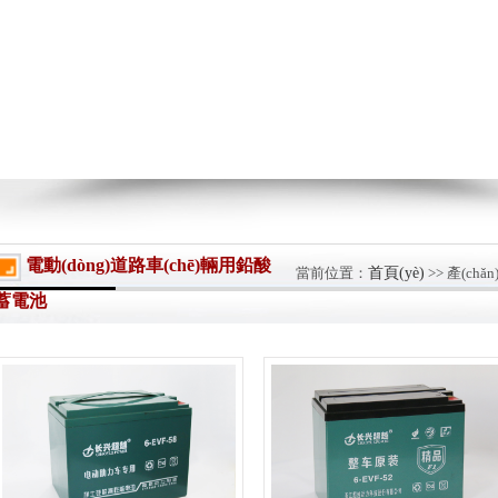
電動(dòng)道路車(chē)輛用鉛酸
當前位置：
首頁(yè)
>> 產(chǎ
蓄電池