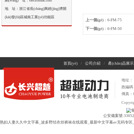
網(wǎng) 址：electromilk.com
地 址：浙江省長(cháng)興經(jīng)濟開
(kāi)發(fā)區城南工業(yè)功能區
上一個(gè)
：
6-FM-75
下一個(gè)
：
6-FM-50
首頁(yè)
公司介紹
產(chǎn)品展示
/
/
地址： 浙
政編碼：
傳真：05
Copyr
公安備案號:330522
熟妇人妻久久中文字幕_波多野结衣丝裤袜在线观看_最新中文字幕av无码专区