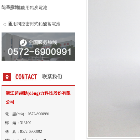
酸蓄電池
電力儲能用鉛炭電池
通用閥控密封式鉛酸蓄電池
浙江超越動(dòng)力科技股份有限
公司
電 話(huà)：0572-6900991
郵 編：313100
傳 真：0572-6900992