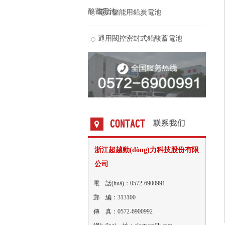
酸蓄電池
電力儲能用鉛炭電池
通用閥控密封式鉛酸蓄電池
浙江超越動(dòng)力科技股份有限
公司
電 話(huà)：0572-6900991
郵 編：313100
傳 真：0572-6900992