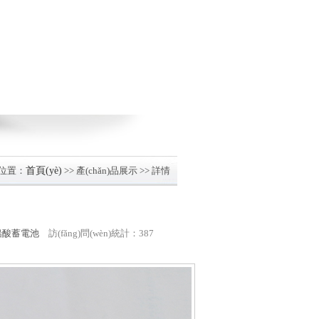
位置：
首頁(yè)
>> 產(chǎn)品展示 >> 詳情
鉛酸蓄電池
訪(fǎng)問(wèn)統計：387